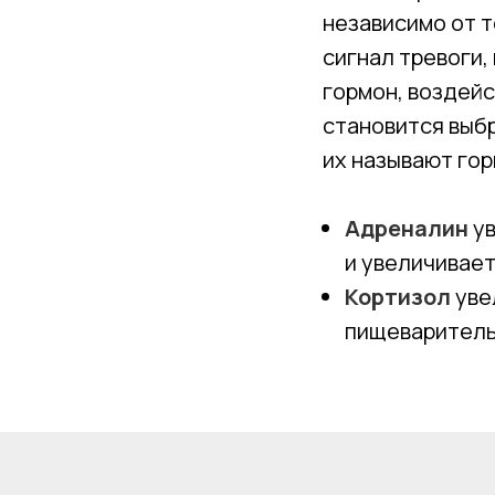
независимо от т
сигнал тревоги,
гормон, воздейс
становится выбр
их называют гор
Адреналин
ув
и увеличивает
Кортизол
уве
пищеваритель