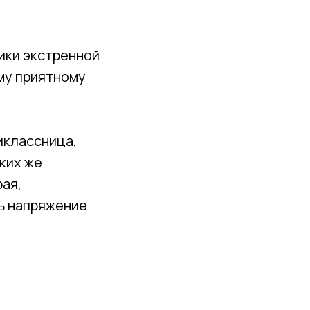
ники экстренной
му приятному
иклассница,
аких же
рая,
ть напряжение