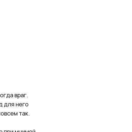
огда враг.
д для него
овсем так.
е при мнимой