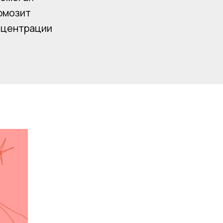
ормозит
нцентрации