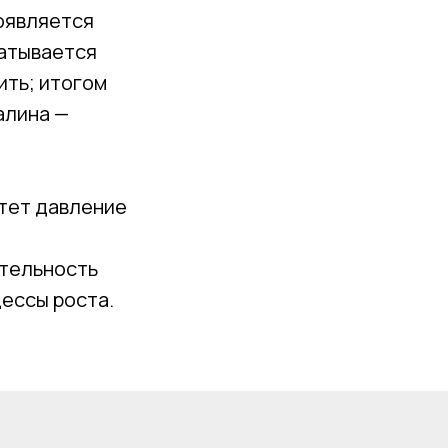
появляется
батывается
ить; итогом
алина —
стет давление
ятельность
ессы роста.