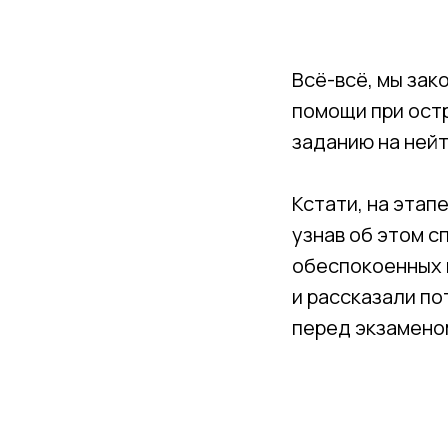
Всё-всё, мы зак
помощи при ост
заданию на ней
Кстати, на этап
узнав об этом с
обеспокоенных в
и рассказали по
перед экзамено