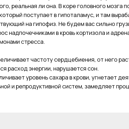
ого, реальная ли она. В коре головного мозга 
 который поступает в гипоталамус, и там выра
твующий на гипофиз. Не будем вас сильно груз
ос надпочечниками в кровь кортизола и адрен
монами стресса.
еличивает частоту сердцебиения, от него ра
ся расход энергии, нарушается сон.
личивает уровень сахара в крови, угнетает де
ной и репродуктивной систем, замедляет проц