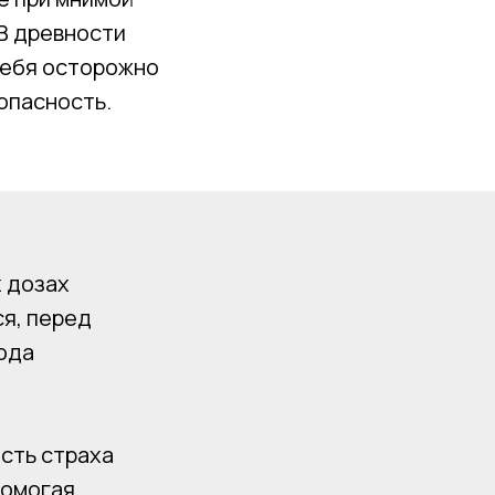
 В древности
себя осторожно
 опасность.
х дозах
я, перед
вода
ость страха
помогая