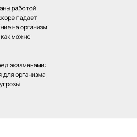
ваны работой
вскоре падает
яние на организм
 как можно
ред экзаменами:
я для организма
 угрозы