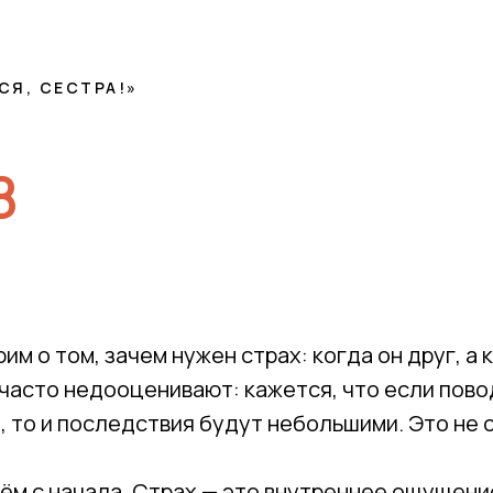
СЯ, СЕСТРА!»
8
м о том, зачем нужен страх: когда он друг, а к
часто недооценивают: кажется, что если пово
 то и последствия будут небольшими. Это не с
ём с начала. Страх — это внутреннее ощущени