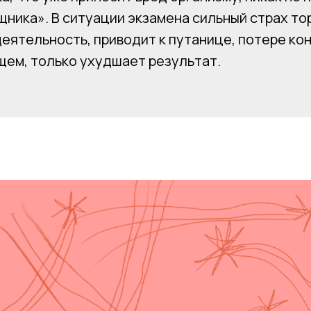
щника». В ситуации экзамена сильный страх т
еятельность, приводит к путанице, потере ко
щем, только ухудшает результат.