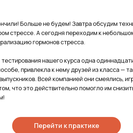
ончили! Больше не будем! Завтра обсудим тех
ром стрессе. А сегодня переходим к небольшо
трализацию гормонов стресса.
е тестирования нашего курса одна одиннадцат
пособе, привлекла к нему друзей из класса — т
ыпускников. Всей компанией они смеялись, иг
том, что это действительно помогло им снизи
м!
Перейти к практике