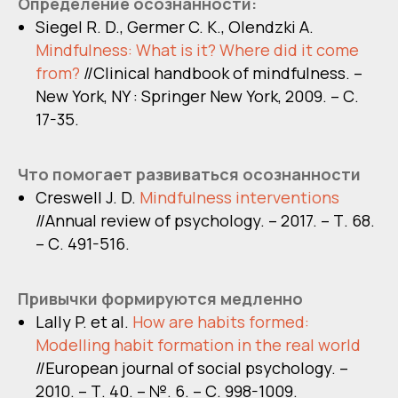
Определение осознанности:
Siegel R. D., Germer C. K., Olendzki A.
Mindfulness: What is it? Where did it come
from?
//Clinical handbook of mindfulness. –
New York, NY : Springer New York, 2009. – С.
17-35.
Что помогает развиваться осознанности
Creswell J. D.
Mindfulness interventions
//Annual review of psychology. – 2017. – Т. 68.
– С. 491-516.
Привычки формируются медленно
Lally P. et al.
How are habits formed:
Modelling habit formation in the real world
//European journal of social psychology. –
2010. – Т. 40. – №. 6. – С. 998-1009.